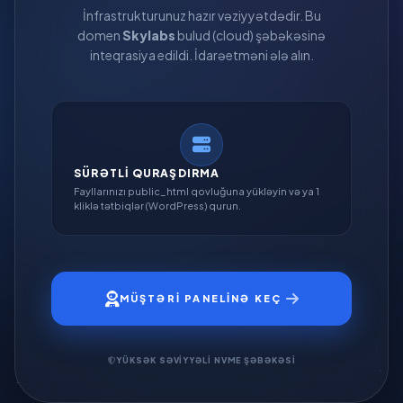
İnfrastrukturunuz hazır vəziyyətdədir. Bu
domen
Skylabs
bulud (cloud) şəbəkəsinə
inteqrasiya edildi. İdarəetməni ələ alın.
SÜRƏTLI QURAŞDIRMA
Fayllarınızı public_html qovluğuna yükləyin və ya 1
kliklə tətbiqlər (WordPress) qurun.
MÜŞTƏRI PANELINƏ KEÇ
YÜKSƏK SƏVIYYƏLI NVME ŞƏBƏKƏSI